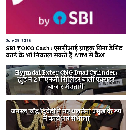
July 29, 2025
SBI YONO Cash : एसबीआई ग्राहक बिना डेबिट
कार्ड के भी निकाल सकते हैं ATM से कैश
Hyundai Exter CNG Dual Cylinder:
ह्युंडै ने 2 सीएनजी सिलिंडर वाली एक्सटर
बाजार में उतारी
जनरल उपेंद्र द्विवेदी ने नए थलसेना प्रमुख के रूप
में कार्यभार संभाला