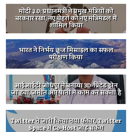
मोदी ३.0: प्रधानमंत्री ने प्रमुख मंत्रियों को
बरकरार रखा, नए चेहरों को नए मंत्रिमंडल में
शामिल किया
भारत ने निर्भय क्रूज मिसाइल का सफल
परीक्षण किया
आईआईटी जोधपुर ने बनाया 3D-प्रिंटेड ड्रोन
जो हवा, जमीन और पानी में काम कर सकता है
Twitter ने जारी किया नया फीचर, Twitter
Space में Co-Host जोड़ सकेंगे