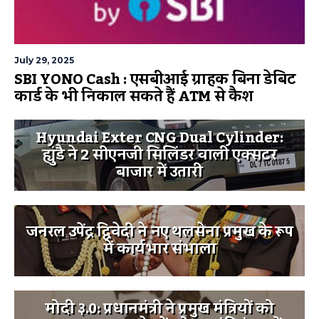
July 29, 2025
SBI YONO Cash : एसबीआई ग्राहक बिना डेबिट
कार्ड के भी निकाल सकते हैं ATM से कैश
Hyundai Exter CNG Dual Cylinder:
ह्युंडै ने 2 सीएनजी सिलिंडर वाली एक्सटर
बाजार में उतारी
जनरल उपेंद्र द्विवेदी ने नए थलसेना प्रमुख के रूप
में कार्यभार संभाला
मोदी ३.0: प्रधानमंत्री ने प्रमुख मंत्रियों को