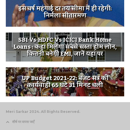
इस वर्ष महंगाई दर तय सीमा में ही रहेगी:
निर्मला सीतारमण
SBI Vs HDFC Vs ICICI Bank Home
Loans : कहां मिलेगा सबसे सस्ता होम लोन,
कितनी बनेगी EMI, जानें यहां पर
UP Budget 2021-22: बजट सत्र की
कार्यवाही 65 घंटे 31 मिनट चली
Meri Sarkar 2024. All Rights Reserved.
शीर्ष पर वापस जाएँ