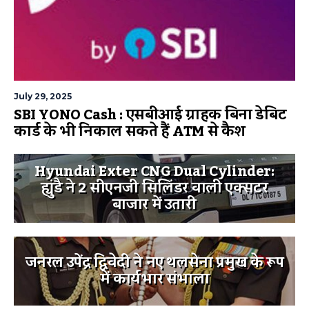
July 29, 2025
SBI YONO Cash : एसबीआई ग्राहक बिना डेबिट
कार्ड के भी निकाल सकते हैं ATM से कैश
Hyundai Exter CNG Dual Cylinder:
ह्युंडै ने 2 सीएनजी सिलिंडर वाली एक्सटर
बाजार में उतारी
जनरल उपेंद्र द्विवेदी ने नए थलसेना प्रमुख के रूप
में कार्यभार संभाला