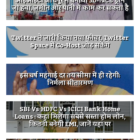
आईआईटी जोधपुर ने बनाया 3D-प्रिंटेड ड्रोन
जो हवा, जमीन और पानी में काम कर सकता है
Twitter ने जारी किया नया फीचर, Twitter
Space में Co-Host जोड़ सकेंगे
इस वर्ष महंगाई दर तय सीमा में ही रहेगी:
निर्मला सीतारमण
SBI Vs HDFC Vs ICICI Bank Home
Loans : कहां मिलेगा सबसे सस्ता होम लोन,
कितनी बनेगी EMI, जानें यहां पर