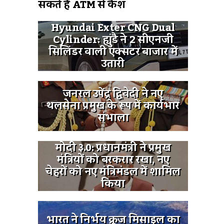
सकते हैं ATM से कैश
Hyundai Exter CNG Dual
Cylinder: ह्युंडै ने 2 सीएनजी
सिलिंडर वाली एक्सटर बाजार में
उतारी
जनरल उपेंद्र द्विवेदी ने नए
थलसेना प्रमुख के रूप में कार्यभार
संभाला
मोदी ३.0: प्रधानमंत्री ने प्रमुख
मंत्रियों को बरकरार रखा, नए
चेहरों को नए मंत्रिमंडल में शामिल
किया
भारत ने निर्भय क्रूज मिसाइल का