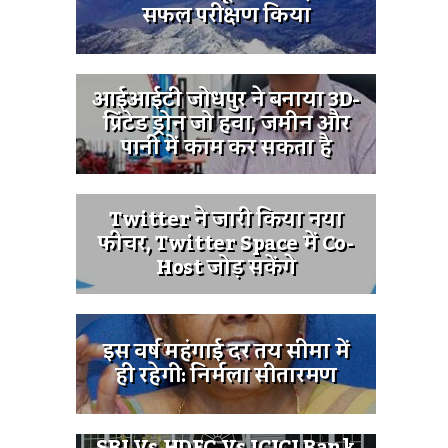
सफल परीक्षण किया
आईआईटी जोधपुर ने बनाया 3D-
प्रिंटेड ड्रोन जो हवा, जमीन और
पानी में काम कर सकता है
Twitter ने जारी किया नया
फीचर, Twitter Space में Co-
Host जोड़ सकेंगे
इस वर्ष महंगाई दर तय सीमा में
ही रहेगी: निर्मला सीतारमण