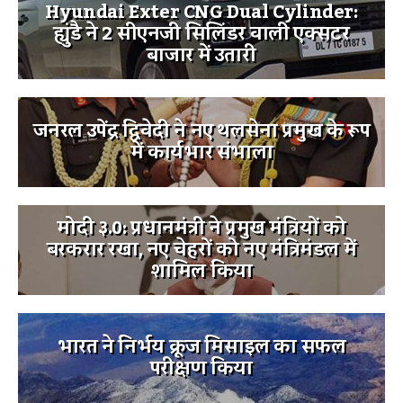
Hyundai Exter CNG Dual Cylinder:
ह्युंडै ने 2 सीएनजी सिलिंडर वाली एक्सटर
बाजार में उतारी
जनरल उपेंद्र द्विवेदी ने नए थलसेना प्रमुख के रूप
में कार्यभार संभाला
मोदी ३.0: प्रधानमंत्री ने प्रमुख मंत्रियों को
बरकरार रखा, नए चेहरों को नए मंत्रिमंडल में
शामिल किया
भारत ने निर्भय क्रूज मिसाइल का सफल
परीक्षण किया