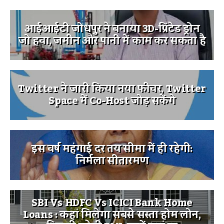
आईआईटी जोधपुर ने बनाया 3D-प्रिंटेड ड्रोन
जो हवा, जमीन और पानी में काम कर सकता है
Twitter ने जारी किया नया फीचर, Twitter
Space में Co-Host जोड़ सकेंगे
इस वर्ष महंगाई दर तय सीमा में ही रहेगी:
निर्मला सीतारमण
SBI Vs HDFC Vs ICICI Bank Home
Loans : कहां मिलेगा सबसे सस्ता होम लोन,