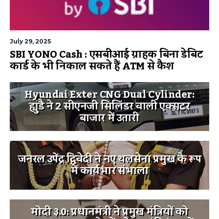
July 29, 2025
SBI YONO Cash : एसबीआई ग्राहक बिना डेबिट
कार्ड के भी निकाल सकते हैं ATM से कैश
Hyundai Exter CNG Dual Cylinder:
ह्युंडै ने 2 सीएनजी सिलिंडर वाली एक्सटर
बाजार में उतारी
जनरल उपेंद्र द्विवेदी ने नए थलसेना प्रमुख के रूप
में कार्यभार संभाला
मोदी ३.0: प्रधानमंत्री ने प्रमुख मंत्रियों को