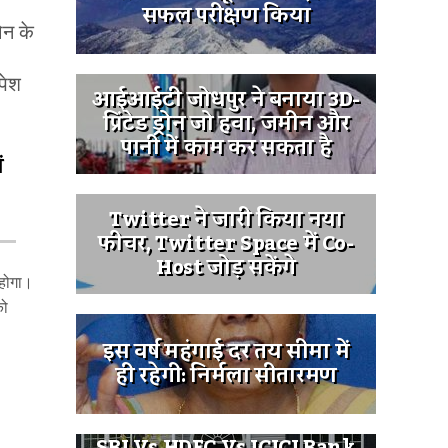
सफल परीक्षण किया
न के
पेश
आईआईटी जोधपुर ने बनाया 3D-
प्रिंटेड ड्रोन जो हवा, जमीन और
पानी में काम कर सकता है
ं
Twitter ने जारी किया नया
फीचर, Twitter Space में Co-
Host जोड़ सकेंगे
 होगा।
को
इस वर्ष महंगाई दर तय सीमा में
ही रहेगी: निर्मला सीतारमण