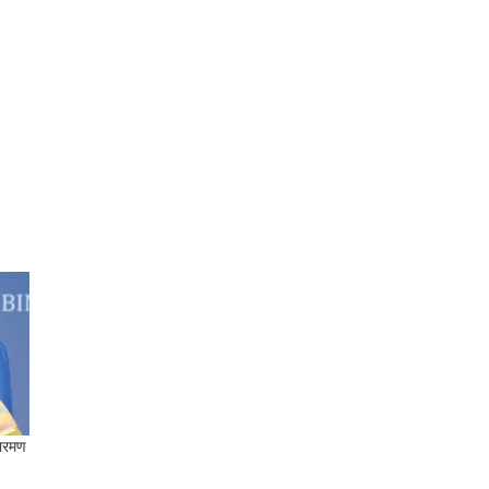
तारमण