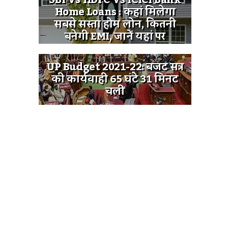
SBI Vs HDFC Vs ICICI Bank
Home Loans : कहां मिलेगा
सबसे सस्ता होम लोन, कितनी
बनेगी EMI, जानें यहां पर
UP Budget 2021-22: बजट सत्र
की कार्यवाही 65 घंटे 31 मिनट
चली