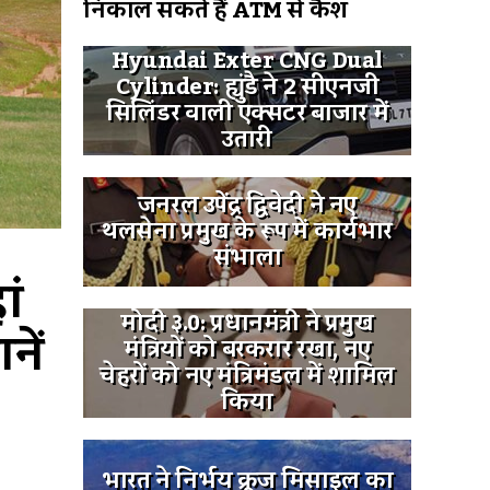
निकाल सकते हैं ATM से कैश
Hyundai Exter CNG Dual
Cylinder: ह्युंडै ने 2 सीएनजी
सिलिंडर वाली एक्सटर बाजार में
उतारी
जनरल उपेंद्र द्विवेदी ने नए
थलसेना प्रमुख के रूप में कार्यभार
संभाला
ं 
मोदी ३.0: प्रधानमंत्री ने प्रमुख
ें 
मंत्रियों को बरकरार रखा, नए
चेहरों को नए मंत्रिमंडल में शामिल
किया
भारत ने निर्भय क्रूज मिसाइल का