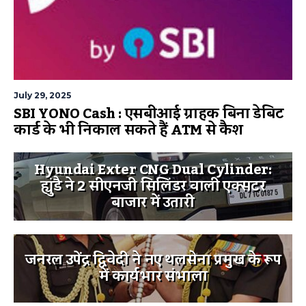
July 29, 2025
SBI YONO Cash : एसबीआई ग्राहक बिना डेबिट
कार्ड के भी निकाल सकते हैं ATM से कैश
Hyundai Exter CNG Dual Cylinder:
ह्युंडै ने 2 सीएनजी सिलिंडर वाली एक्सटर
बाजार में उतारी
जनरल उपेंद्र द्विवेदी ने नए थलसेना प्रमुख के रूप
में कार्यभार संभाला