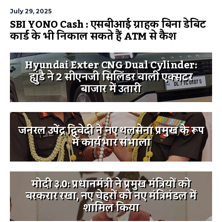
July 29, 2025
SBI YONO Cash : एसबीआई ग्राहक बिना डेबिट
कार्ड के भी निकाल सकते हैं ATM से कैश
Hyundai Exter CNG Dual Cylinder:
ह्युंडै ने 2 सीएनजी सिलिंडर वाली एक्सटर
बाजार में उतारी
जनरल उपेंद्र द्विवेदी ने नए थलसेना प्रमुख के रूप
में कार्यभार संभाला
मोदी ३.0: प्रधानमंत्री ने प्रमुख मंत्रियों को
बरकरार रखा, नए चेहरों को नए मंत्रिमंडल में
शामिल किया