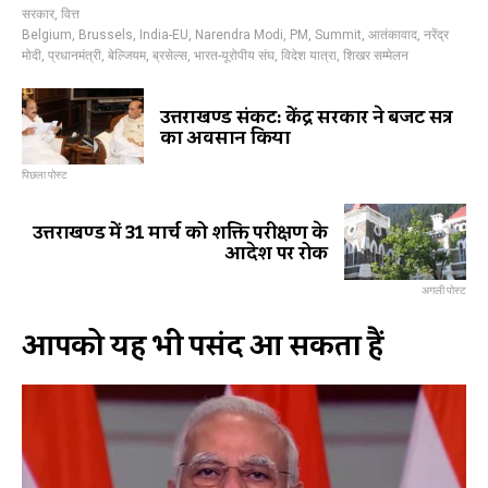
सरकार
,
वित्त
Belgium
,
Brussels
,
India-EU
,
Narendra Modi
,
PM
,
Summit
,
आतंकावाद
,
नरेंद्र
मोदी
,
प्रधानमंत्री
,
बेल्जियम
,
ब्रसेल्स
,
भारत-यूरोपीय संघ
,
विदेश यात्रा
,
शिखर सम्मेलन
उत्तराखण्ड संकट: केंद्र सरकार ने बजट सत्र
का अवसान किया
पिछला पोस्ट
उत्तराखण्ड में 31 मार्च को शक्ति परीक्षण के
आदेश पर रोक
अगली पोस्ट
आपको यह भी पसंद आ सकता हैं