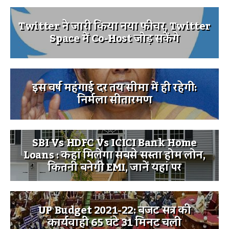
Twitter ने जारी किया नया फीचर, Twitter
Space में Co-Host जोड़ सकेंगे
इस वर्ष महंगाई दर तय सीमा में ही रहेगी:
निर्मला सीतारमण
SBI Vs HDFC Vs ICICI Bank Home
Loans : कहां मिलेगा सबसे सस्ता होम लोन,
कितनी बनेगी EMI, जानें यहां पर
UP Budget 2021-22: बजट सत्र की
कार्यवाही 65 घंटे 31 मिनट चली