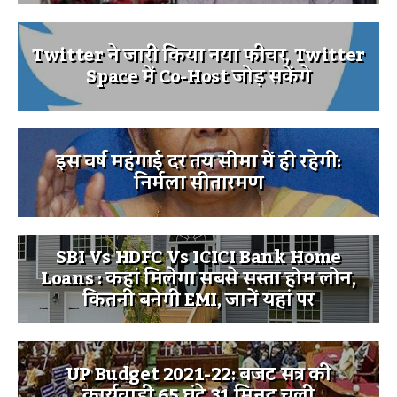
Twitter ने जारी किया नया फीचर, Twitter
Space में Co-Host जोड़ सकेंगे
इस वर्ष महंगाई दर तय सीमा में ही रहेगी:
निर्मला सीतारमण
SBI Vs HDFC Vs ICICI Bank Home
Loans : कहां मिलेगा सबसे सस्ता होम लोन,
कितनी बनेगी EMI, जानें यहां पर
UP Budget 2021-22: बजट सत्र की
कार्यवाही 65 घंटे 31 मिनट चली