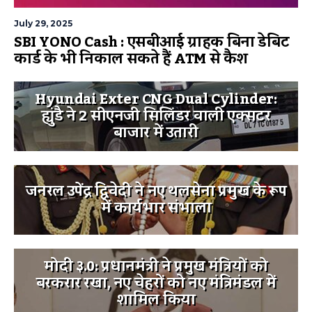
July 29, 2025
SBI YONO Cash : एसबीआई ग्राहक बिना डेबिट
कार्ड के भी निकाल सकते हैं ATM से कैश
Hyundai Exter CNG Dual Cylinder:
ह्युंडै ने 2 सीएनजी सिलिंडर वाली एक्सटर
बाजार में उतारी
जनरल उपेंद्र द्विवेदी ने नए थलसेना प्रमुख के रूप
में कार्यभार संभाला
मोदी ३.0: प्रधानमंत्री ने प्रमुख मंत्रियों को
बरकरार रखा, नए चेहरों को नए मंत्रिमंडल में
शामिल किया