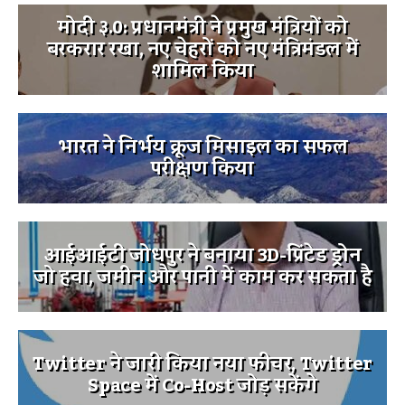
मोदी ३.0: प्रधानमंत्री ने प्रमुख मंत्रियों को
बरकरार रखा, नए चेहरों को नए मंत्रिमंडल में
शामिल किया
भारत ने निर्भय क्रूज मिसाइल का सफल
परीक्षण किया
आईआईटी जोधपुर ने बनाया 3D-प्रिंटेड ड्रोन
जो हवा, जमीन और पानी में काम कर सकता है
Twitter ने जारी किया नया फीचर, Twitter
Space में Co-Host जोड़ सकेंगे