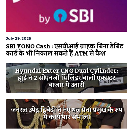
July 29, 2025
SBI YONO Cash : एसबीआई ग्राहक बिना डेबिट
कार्ड के भी निकाल सकते हैं ATM से कैश
Hyundai Exter CNG Dual Cylinder:
ह्युंडै ने 2 सीएनजी सिलिंडर वाली एक्सटर
बाजार में उतारी
जनरल उपेंद्र द्विवेदी ने नए थलसेना प्रमुख के रूप
में कार्यभार संभाला