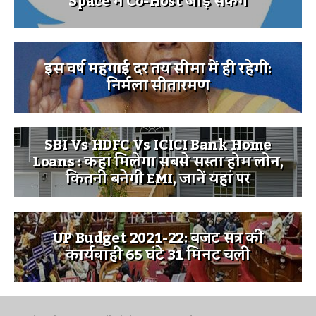
Space में Co-Host जोड़ सकेंगे
इस वर्ष महंगाई दर तय सीमा में ही रहेगी:
निर्मला सीतारमण
SBI Vs HDFC Vs ICICI Bank Home
Loans : कहां मिलेगा सबसे सस्ता होम लोन,
कितनी बनेगी EMI, जानें यहां पर
UP Budget 2021-22: बजट सत्र की
कार्यवाही 65 घंटे 31 मिनट चली