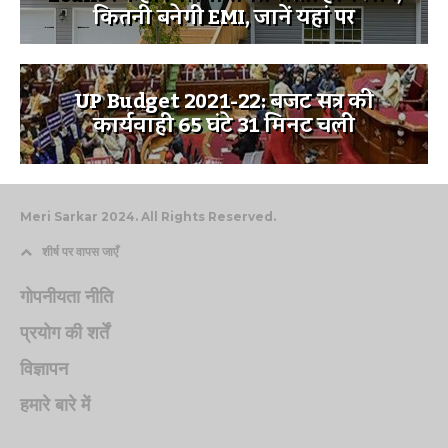
कितनी बनेगी EMI, जानें यहां पर
UP Budget 2021-22: बजट सत्र की
कार्यवाही 65 घंटे 31 मिनट चली
Meri Sarkar 2024. All Rights Reserved.
शीर्ष पर वापस जाएँ
गोपनीयता नीति
प्रयोग की शर्तें
विज्ञापन
हमारे बारे में