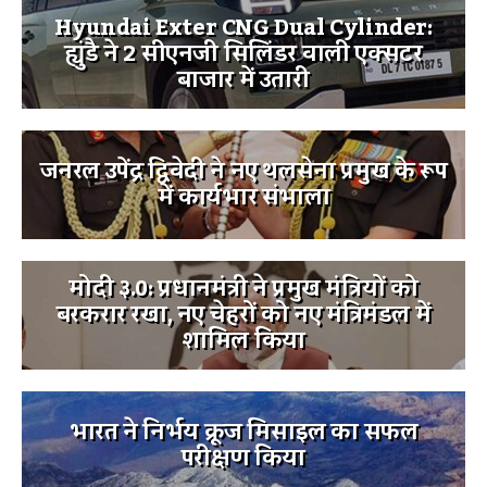
Hyundai Exter CNG Dual Cylinder:
ह्युंडै ने 2 सीएनजी सिलिंडर वाली एक्सटर
बाजार में उतारी
जनरल उपेंद्र द्विवेदी ने नए थलसेना प्रमुख के रूप
में कार्यभार संभाला
मोदी ३.0: प्रधानमंत्री ने प्रमुख मंत्रियों को
बरकरार रखा, नए चेहरों को नए मंत्रिमंडल में
शामिल किया
भारत ने निर्भय क्रूज मिसाइल का सफल
परीक्षण किया