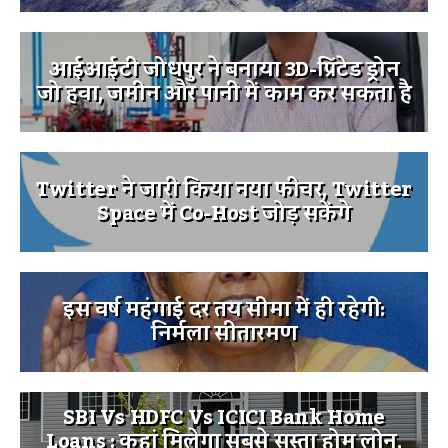
आईआईटी जोधपुर ने बनाया 3D-प्रिंटेड ड्रोन
जो हवा, जमीन और पानी में काम कर सकता है
Twitter ने जारी किया नया फीचर, Twitter
Space में Co-Host जोड़ सकेंगे
इस वर्ष महंगाई दर तय सीमा में ही रहेगी:
निर्मला सीतारमण
SBI Vs HDFC Vs ICICI Bank Home
Loans : कहां मिलेगा सबसे सस्ता होम लोन,