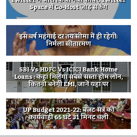
Space में Co-Host जोड़ सकेंगे
इस वर्ष महंगाई दर तय सीमा में ही रहेगी:
निर्मला सीतारमण
SBI Vs HDFC Vs ICICI Bank Home
Loans : कहां मिलेगा सबसे सस्ता होम लोन,
कितनी बनेगी EMI, जानें यहां पर
UP Budget 2021-22: बजट सत्र की
कार्यवाही 65 घंटे 31 मिनट चली