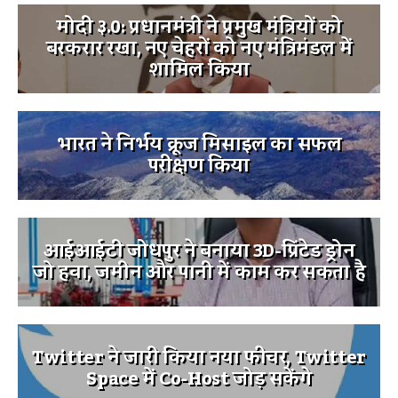
मोदी ३.0: प्रधानमंत्री ने प्रमुख मंत्रियों को
बरकरार रखा, नए चेहरों को नए मंत्रिमंडल में
शामिल किया
भारत ने निर्भय क्रूज मिसाइल का सफल
परीक्षण किया
आईआईटी जोधपुर ने बनाया 3D-प्रिंटेड ड्रोन
जो हवा, जमीन और पानी में काम कर सकता है
Twitter ने जारी किया नया फीचर, Twitter
Space में Co-Host जोड़ सकेंगे