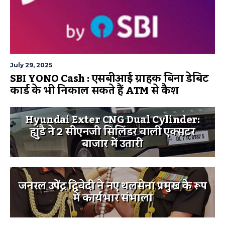
July 29, 2025
SBI YONO Cash : एसबीआई ग्राहक बिना डेबिट
कार्ड के भी निकाल सकते हैं ATM से कैश
Hyundai Exter CNG Dual Cylinder:
ह्युंडै ने 2 सीएनजी सिलिंडर वाली एक्सटर
बाजार में उतारी
जनरल उपेंद्र द्विवेदी ने नए थलसेना प्रमुख के रूप
में कार्यभार संभाला