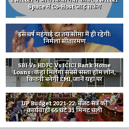
Space में Co-Host जोड़ सकेंगे
इस वर्ष महंगाई दर तय सीमा में ही रहेगी:
निर्मला सीतारमण
SBI Vs HDFC Vs ICICI Bank Home
Loans : कहां मिलेगा सबसे सस्ता होम लोन,
कितनी बनेगी EMI, जानें यहां पर
UP Budget 2021-22: बजट सत्र की
कार्यवाही 65 घंटे 31 मिनट चली