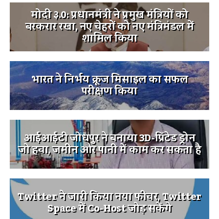
मोदी ३.0: प्रधानमंत्री ने प्रमुख मंत्रियों को
बरकरार रखा, नए चेहरों को नए मंत्रिमंडल में
शामिल किया
भारत ने निर्भय क्रूज मिसाइल का सफल
परीक्षण किया
आईआईटी जोधपुर ने बनाया 3D-प्रिंटेड ड्रोन
जो हवा, जमीन और पानी में काम कर सकता है
Twitter ने जारी किया नया फीचर, Twitter
Space में Co-Host जोड़ सकेंगे