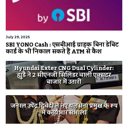
July 29, 2025
SBI YONO Cash : एसबीआई ग्राहक बिना डेबिट
कार्ड के भी निकाल सकते हैं ATM से कैश
Hyundai Exter CNG Dual Cylinder:
ह्युंडै ने 2 सीएनजी सिलिंडर वाली एक्सटर
बाजार में उतारी
जनरल उपेंद्र द्विवेदी ने नए थलसेना प्रमुख के रूप
में कार्यभार संभाला