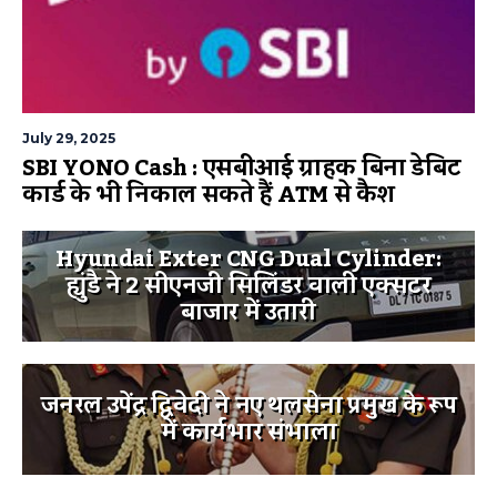
July 29, 2025
SBI YONO Cash : एसबीआई ग्राहक बिना डेबिट
कार्ड के भी निकाल सकते हैं ATM से कैश
Hyundai Exter CNG Dual Cylinder:
ह्युंडै ने 2 सीएनजी सिलिंडर वाली एक्सटर
बाजार में उतारी
जनरल उपेंद्र द्विवेदी ने नए थलसेना प्रमुख के रूप
में कार्यभार संभाला