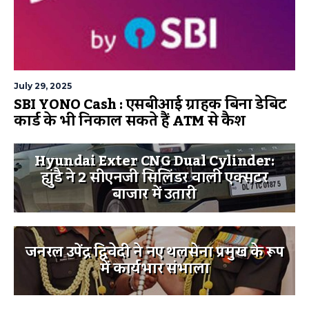
July 29, 2025
SBI YONO Cash : एसबीआई ग्राहक बिना डेबिट
कार्ड के भी निकाल सकते हैं ATM से कैश
Hyundai Exter CNG Dual Cylinder:
ह्युंडै ने 2 सीएनजी सिलिंडर वाली एक्सटर
बाजार में उतारी
जनरल उपेंद्र द्विवेदी ने नए थलसेना प्रमुख के रूप
में कार्यभार संभाला