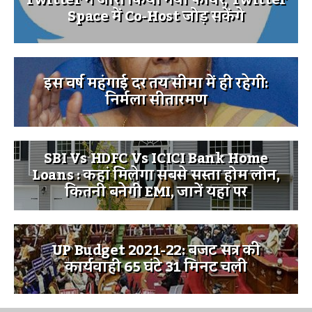
Space में Co-Host जोड़ सकेंगे
इस वर्ष महंगाई दर तय सीमा में ही रहेगी:
निर्मला सीतारमण
SBI Vs HDFC Vs ICICI Bank Home
Loans : कहां मिलेगा सबसे सस्ता होम लोन,
कितनी बनेगी EMI, जानें यहां पर
UP Budget 2021-22: बजट सत्र की
कार्यवाही 65 घंटे 31 मिनट चली