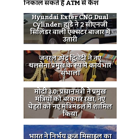
निकाल सकते हैं ATM से कैश
Hyundai Exter CNG Dual
Cylinder: ह्युंडै ने 2 सीएनजी
सिलिंडर वाली एक्सटर बाजार में
उतारी
जनरल उपेंद्र द्विवेदी ने नए
थलसेना प्रमुख के रूप में कार्यभार
संभाला
मोदी ३.0: प्रधानमंत्री ने प्रमुख
मंत्रियों को बरकरार रखा, नए
चेहरों को नए मंत्रिमंडल में शामिल
किया
भारत ने निर्भय क्रूज मिसाइल का