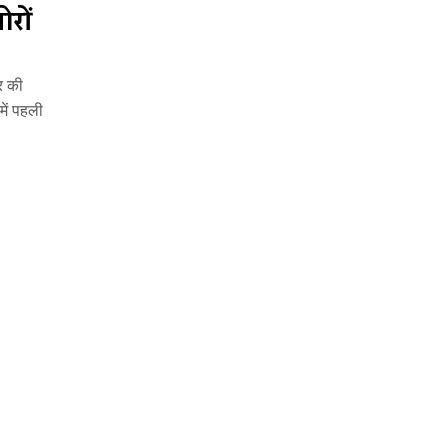
ोरों
्र की
में पहली