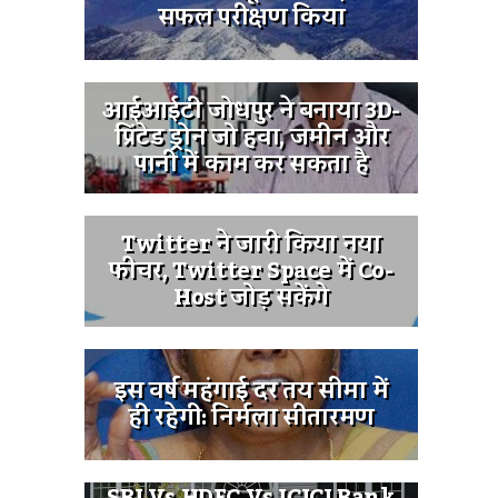
सफल परीक्षण किया
आईआईटी जोधपुर ने बनाया 3D-
प्रिंटेड ड्रोन जो हवा, जमीन और
पानी में काम कर सकता है
Twitter ने जारी किया नया
फीचर, Twitter Space में Co-
Host जोड़ सकेंगे
इस वर्ष महंगाई दर तय सीमा में
ही रहेगी: निर्मला सीतारमण