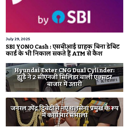
July 29, 2025
SBI YONO Cash : एसबीआई ग्राहक बिना डेबिट
कार्ड के भी निकाल सकते हैं ATM से कैश
Hyundai Exter CNG Dual Cylinder:
ह्युंडै ने 2 सीएनजी सिलिंडर वाली एक्सटर
बाजार में उतारी
जनरल उपेंद्र द्विवेदी ने नए थलसेना प्रमुख के रूप
में कार्यभार संभाला