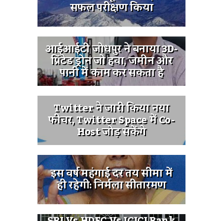
सफल परीक्षण किया
आईआईटी जोधपुर ने बनाया 3D-
प्रिंटेड ड्रोन जो हवा, जमीन और
पानी में काम कर सकता है
Twitter ने जारी किया नया
फीचर, Twitter Space में Co-
Host जोड़ सकेंगे
इस वर्ष महंगाई दर तय सीमा में
ही रहेगी: निर्मला सीतारमण