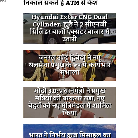
निकाल सकते हैं ATM से कैश
लिये
Hyundai Exter CNG Dual
Cylinder: ह्युंडै ने 2 सीएनजी
सिलिंडर वाली एक्सटर बाजार में
उतारी
जनरल उपेंद्र द्विवेदी ने नए
थलसेना प्रमुख के रूप में कार्यभार
संभाला
मोदी ३.0: प्रधानमंत्री ने प्रमुख
मंत्रियों को बरकरार रखा, नए
चेहरों को नए मंत्रिमंडल में शामिल
किया
भारत ने निर्भय क्रूज मिसाइल का