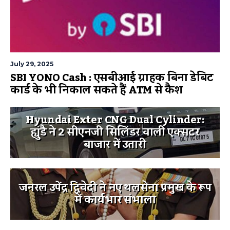
July 29, 2025
SBI YONO Cash : एसबीआई ग्राहक बिना डेबिट
कार्ड के भी निकाल सकते हैं ATM से कैश
Hyundai Exter CNG Dual Cylinder:
ह्युंडै ने 2 सीएनजी सिलिंडर वाली एक्सटर
बाजार में उतारी
जनरल उपेंद्र द्विवेदी ने नए थलसेना प्रमुख के रूप
में कार्यभार संभाला