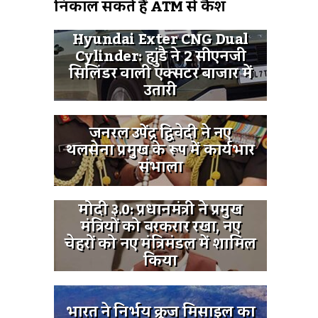
निकाल सकते हैं ATM से कैश
Hyundai Exter CNG Dual
Cylinder: ह्युंडै ने 2 सीएनजी
सिलिंडर वाली एक्सटर बाजार में
उतारी
जनरल उपेंद्र द्विवेदी ने नए
थलसेना प्रमुख के रूप में कार्यभार
संभाला
मोदी ३.0: प्रधानमंत्री ने प्रमुख
मंत्रियों को बरकरार रखा, नए
चेहरों को नए मंत्रिमंडल में शामिल
किया
भारत ने निर्भय क्रूज मिसाइल का