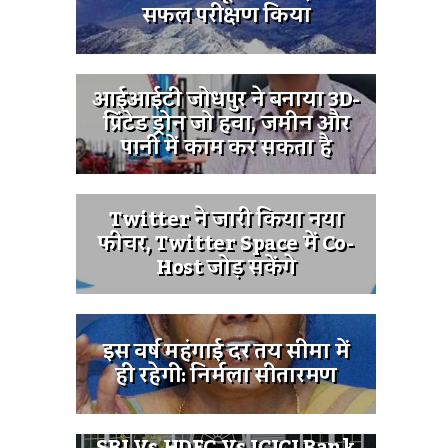
सफल परीक्षण किया
आईआईटी जोधपुर ने बनाया 3D-
प्रिंटेड ड्रोन जो हवा, जमीन और
पानी में काम कर सकता है
Twitter ने जारी किया नया
फीचर, Twitter Space में Co-
Host जोड़ सकेंगे
इस वर्ष महंगाई दर तय सीमा में
ही रहेगी: निर्मला सीतारमण