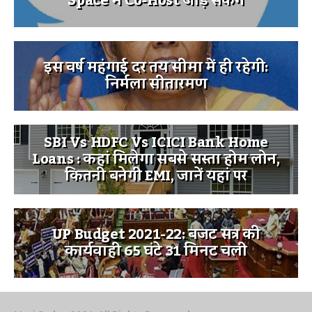
Space में Co-Host जोड़ सकेंगे
इस वर्ष महंगाई दर तय सीमा में ही रहेगी:
निर्मला सीतारमण
SBI Vs HDFC Vs ICICI Bank Home
Loans : कहां मिलेगा सबसे सस्ता होम लोन,
कितनी बनेगी EMI, जानें यहां पर
UP Budget 2021-22: बजट सत्र की
कार्यवाही 65 घंटे 31 मिनट चली