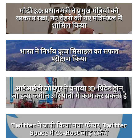
मोदी ३.0: प्रधानमंत्री ने प्रमुख मंत्रियों को
बरकरार रखा, नए चेहरों को नए मंत्रिमंडल में
शामिल किया
भारत ने निर्भय क्रूज मिसाइल का सफल
परीक्षण किया
आईआईटी जोधपुर ने बनाया 3D-प्रिंटेड ड्रोन
जो हवा, जमीन और पानी में काम कर सकता है
Twitter ने जारी किया नया फीचर, Twitter
Space में Co-Host जोड़ सकेंगे