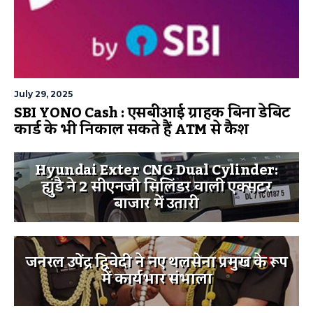
July 29, 2025
SBI YONO Cash : एसबीआई ग्राहक बिना डेबिट
कार्ड के भी निकाल सकते हैं ATM से कैश
Hyundai Exter CNG Dual Cylinder:
ह्युंडै ने 2 सीएनजी सिलिंडर वाली एक्सटर
बाजार में उतारी
जनरल उपेंद्र द्विवेदी ने नए थलसेना प्रमुख के रूप
में कार्यभार संभाला