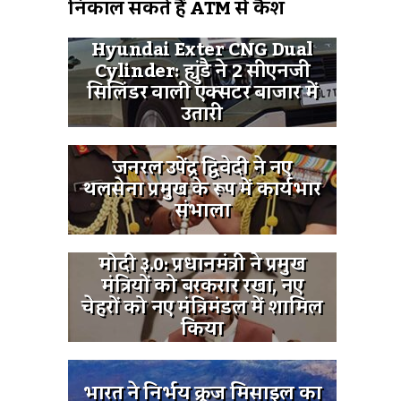
निकाल सकते हैं ATM से कैश
Hyundai Exter CNG Dual
Cylinder: ह्युंडै ने 2 सीएनजी
सिलिंडर वाली एक्सटर बाजार में
उतारी
जनरल उपेंद्र द्विवेदी ने नए
थलसेना प्रमुख के रूप में कार्यभार
संभाला
मोदी ३.0: प्रधानमंत्री ने प्रमुख
मंत्रियों को बरकरार रखा, नए
चेहरों को नए मंत्रिमंडल में शामिल
किया
भारत ने निर्भय क्रूज मिसाइल का