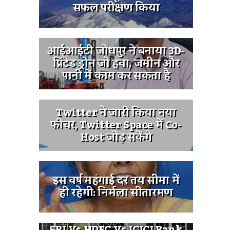
सफल परीक्षण किया
आईआईटी जोधपुर ने बनाया 3D-
प्रिंटेड ड्रोन जो हवा, जमीन और
पानी में काम कर सकता है
Twitter ने जारी किया नया
फीचर, Twitter Space में Co-
Host जोड़ सकेंगे
इस वर्ष महंगाई दर तय सीमा में
ही रहेगी: निर्मला सीतारमण