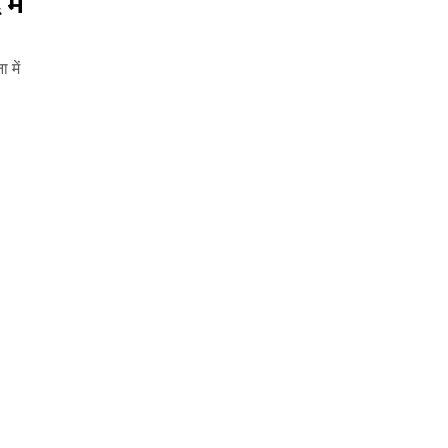
में
 में