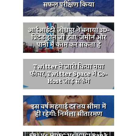
सफल परीक्षण किया
आईआईटी जोधपुर ने बनाया 3D-
प्रिंटेड ड्रोन जो हवा, जमीन और
पानी में काम कर सकता है
Twitter ने जारी किया नया
फीचर, Twitter Space में Co-
Host जोड़ सकेंगे
इस वर्ष महंगाई दर तय सीमा में
ही रहेगी: निर्मला सीतारमण