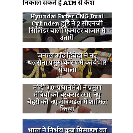
निकाल सकते हैं ATM से कैश
Hyundai Exter CNG Dual
Cylinder: ह्युंडै ने 2 सीएनजी
सिलिंडर वाली एक्सटर बाजार में
उतारी
जनरल उपेंद्र द्विवेदी ने नए
थलसेना प्रमुख के रूप में कार्यभार
संभाला
मोदी ३.0: प्रधानमंत्री ने प्रमुख
मंत्रियों को बरकरार रखा, नए
चेहरों को नए मंत्रिमंडल में शामिल
किया
भारत ने निर्भय क्रूज मिसाइल का