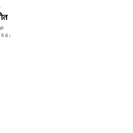
मौत
को
में थे।