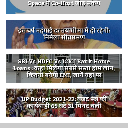
Space में Co-Host जोड़ सकेंगे
इस वर्ष महंगाई दर तय सीमा में ही रहेगी:
निर्मला सीतारमण
SBI Vs HDFC Vs ICICI Bank Home
Loans : कहां मिलेगा सबसे सस्ता होम लोन,
कितनी बनेगी EMI, जानें यहां पर
UP Budget 2021-22: बजट सत्र की
कार्यवाही 65 घंटे 31 मिनट चली