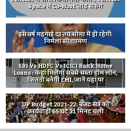
Space में Co-Host जोड़ सकेंगे
इस वर्ष महंगाई दर तय सीमा में ही रहेगी:
निर्मला सीतारमण
SBI Vs HDFC Vs ICICI Bank Home
Loans : कहां मिलेगा सबसे सस्ता होम लोन,
कितनी बनेगी EMI, जानें यहां पर
UP Budget 2021-22: बजट सत्र की
कार्यवाही 65 घंटे 31 मिनट चली