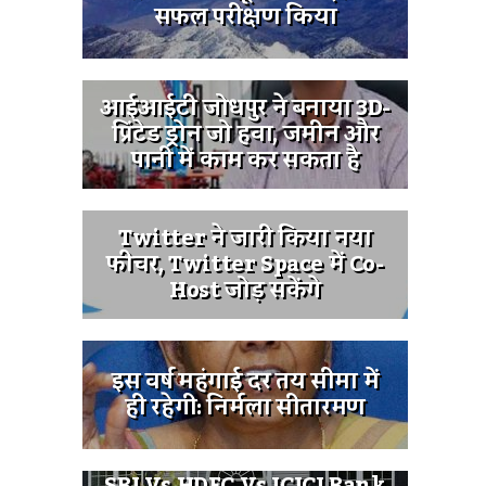
सफल परीक्षण किया
आईआईटी जोधपुर ने बनाया 3D-
प्रिंटेड ड्रोन जो हवा, जमीन और
पानी में काम कर सकता है
Twitter ने जारी किया नया
फीचर, Twitter Space में Co-
Host जोड़ सकेंगे
इस वर्ष महंगाई दर तय सीमा में
ही रहेगी: निर्मला सीतारमण