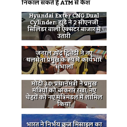
निकाल सकते हैं ATM से कैश
Hyundai Exter CNG Dual
Cylinder: ह्युंडै ने 2 सीएनजी
सिलिंडर वाली एक्सटर बाजार में
उतारी
जनरल उपेंद्र द्विवेदी ने नए
थलसेना प्रमुख के रूप में कार्यभार
संभाला
मोदी ३.0: प्रधानमंत्री ने प्रमुख
मंत्रियों को बरकरार रखा, नए
चेहरों को नए मंत्रिमंडल में शामिल
किया
भारत ने निर्भय क्रूज मिसाइल का