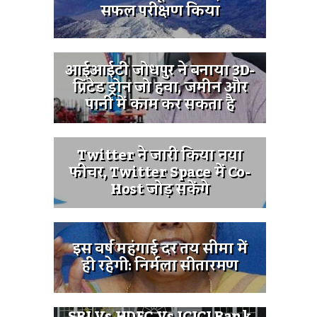
सफल परीक्षण किया
आईआईटी जोधपुर ने बनाया 3D-
प्रिंटेड ड्रोन जो हवा, जमीन और
पानी में काम कर सकता है
Twitter ने जारी किया नया
फीचर, Twitter Space में Co-
Host जोड़ सकेंगे
इस वर्ष महंगाई दर तय सीमा में
ही रहेगी: निर्मला सीतारमण