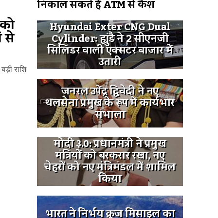
निकाल सकते हैं ATM से कैश
ं को
Hyundai Exter CNG Dual
 से
Cylinder: ह्युंडै ने 2 सीएनजी
सिलिंडर वाली एक्सटर बाजार में
उतारी
ी बड़ी राशि
जनरल उपेंद्र द्विवेदी ने नए
थलसेना प्रमुख के रूप में कार्यभार
संभाला
मोदी ३.0: प्रधानमंत्री ने प्रमुख
मंत्रियों को बरकरार रखा, नए
चेहरों को नए मंत्रिमंडल में शामिल
किया
भारत ने निर्भय क्रूज मिसाइल का