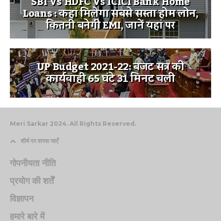
SBI Vs HDFC Vs ICICI Bank Home
Loans : कहां मिलेगा सबसे सस्ता होम लोन,
कितनी बनेगी EMI, जानें यहां पर
UP Budget 2021-22: बजट सत्र की
कार्यवाही 65 घंटे 31 मिनट चली
Meri Sarkar 2024. All Rights Reserved.
शीर्ष पर वापस जाएँ
गोपनीयता नीति
प्रयोग की शर्तें
विज्ञापन
हमारे बारे में