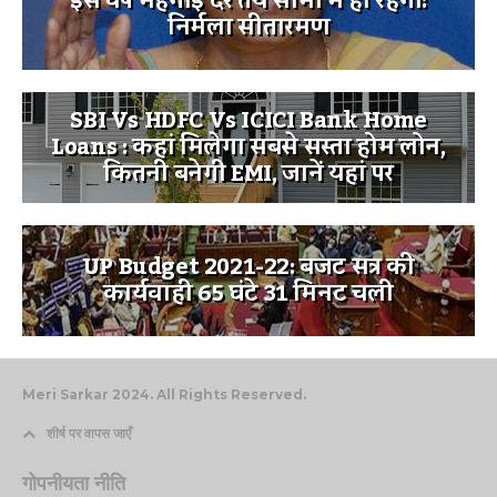
इस वर्ष महंगाई दर तय सीमा में ही रहेगी:
निर्मला सीतारमण
SBI Vs HDFC Vs ICICI Bank Home
Loans : कहां मिलेगा सबसे सस्ता होम लोन,
कितनी बनेगी EMI, जानें यहां पर
UP Budget 2021-22: बजट सत्र की
कार्यवाही 65 घंटे 31 मिनट चली
Meri Sarkar 2024. All Rights Reserved.
शीर्ष पर वापस जाएँ
गोपनीयता नीति