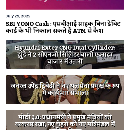
July 29, 2025
SBI YONO Cash : एसबीआई ग्राहक बिना डेबिट
कार्ड के भी निकाल सकते हैं ATM से कैश
Hyundai Exter CNG Dual Cylinder:
ह्युंडै ने 2 सीएनजी सिलिंडर वाली एक्सटर
बाजार में उतारी
जनरल उपेंद्र द्विवेदी ने नए थलसेना प्रमुख के रूप
में कार्यभार संभाला
मोदी ३.0: प्रधानमंत्री ने प्रमुख मंत्रियों को
बरकरार रखा, नए चेहरों को नए मंत्रिमंडल में