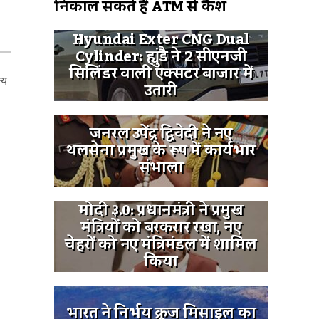
निकाल सकते हैं ATM से कैश
Hyundai Exter CNG Dual
Cylinder: ह्युंडै ने 2 सीएनजी
सिलिंडर वाली एक्सटर बाजार में
्य
उतारी
जनरल उपेंद्र द्विवेदी ने नए
थलसेना प्रमुख के रूप में कार्यभार
संभाला
मोदी ३.0: प्रधानमंत्री ने प्रमुख
मंत्रियों को बरकरार रखा, नए
चेहरों को नए मंत्रिमंडल में शामिल
किया
भारत ने निर्भय क्रूज मिसाइल का