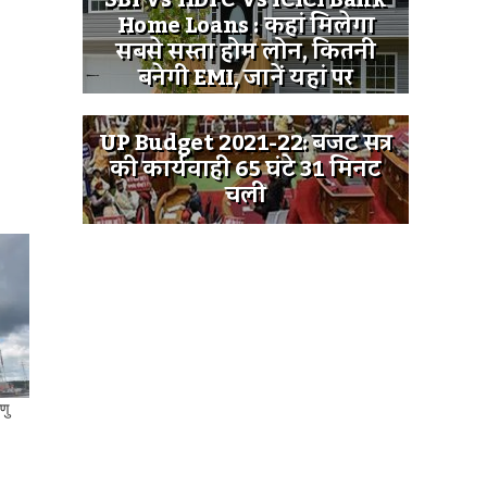
SBI Vs HDFC Vs ICICI Bank
Home Loans : कहां मिलेगा
सबसे सस्ता होम लोन, कितनी
बनेगी EMI, जानें यहां पर
UP Budget 2021-22: बजट सत्र
की कार्यवाही 65 घंटे 31 मिनट
चली
णु