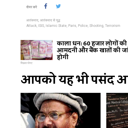
शेयर करे
आतंकवाद
,
आतंकवाद से युद्ध
Attack
,
ISIS
,
Islamic State
,
Paris
,
Police
,
Shooting
,
Terrorism
काला धन: 60 हजार लोगों की
आमदनी और बैंक खातों की जा
होगी
पिछला पोस्ट
आपको यह भी पसंद आ 