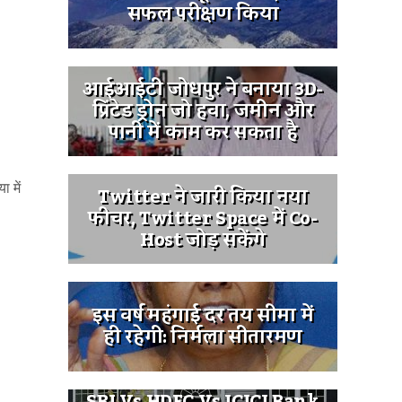
सफल परीक्षण किया
आईआईटी जोधपुर ने बनाया 3D-
प्रिंटेड ड्रोन जो हवा, जमीन और
पानी में काम कर सकता है
 में
Twitter ने जारी किया नया
फीचर, Twitter Space में Co-
Host जोड़ सकेंगे
इस वर्ष महंगाई दर तय सीमा में
ही रहेगी: निर्मला सीतारमण