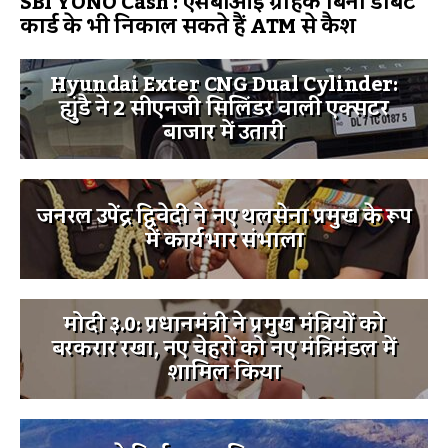
SBI YONO Cash : एसबीआई ग्राहक बिना डेबिट
कार्ड के भी निकाल सकते हैं ATM से कैश
Hyundai Exter CNG Dual Cylinder:
ह्युंडै ने 2 सीएनजी सिलिंडर वाली एक्सटर
बाजार में उतारी
जनरल उपेंद्र द्विवेदी ने नए थलसेना प्रमुख के रूप
में कार्यभार संभाला
मोदी ३.0: प्रधानमंत्री ने प्रमुख मंत्रियों को
बरकरार रखा, नए चेहरों को नए मंत्रिमंडल में
शामिल किया