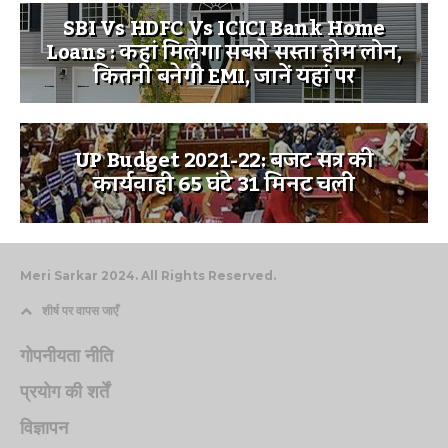
SBI Vs HDFC Vs ICICI Bank Home
Loans : कहां मिलेगा सबसे सस्ता होम लोन,
कितनी बनेगी EMI, जानें यहां पर
UP Budget 2021-22: बजट सत्र की
कार्यवाही 65 घंटे 31 मिनट चली
Meri Sarkar 2024. All Rights Reserved.
शीर्ष पर वापस जाएँ
गोपनीयता नीति
प्रयोग की शर्तें
विज्ञापन