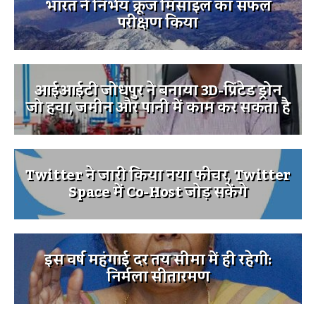
भारत ने निर्भय क्रूज मिसाइल का सफल
परीक्षण किया
आईआईटी जोधपुर ने बनाया 3D-प्रिंटेड ड्रोन
जो हवा, जमीन और पानी में काम कर सकता है
Twitter ने जारी किया नया फीचर, Twitter
Space में Co-Host जोड़ सकेंगे
इस वर्ष महंगाई दर तय सीमा में ही रहेगी:
निर्मला सीतारमण