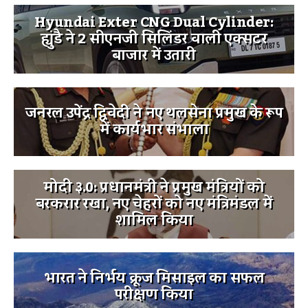
Hyundai Exter CNG Dual Cylinder:
ह्युंडै ने 2 सीएनजी सिलिंडर वाली एक्सटर
बाजार में उतारी
जनरल उपेंद्र द्विवेदी ने नए थलसेना प्रमुख के रूप
में कार्यभार संभाला
मोदी ३.0: प्रधानमंत्री ने प्रमुख मंत्रियों को
बरकरार रखा, नए चेहरों को नए मंत्रिमंडल में
शामिल किया
भारत ने निर्भय क्रूज मिसाइल का सफल
परीक्षण किया