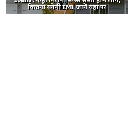
Loans : कहां मिलेगा सबसे सस्ता होम लोन,
कितनी बनेगी EMI, जानें यहां पर
UP Budget 2021-22: बजट सत्र की
कार्यवाही 65 घंटे 31 मिनट चली
Meri Sarkar 2024. All Rights Reserved.
शीर्ष पर वापस जाएँ
गोपनीयता नीति
प्रयोग की शर्तें
विज्ञापन
हमारे बारे में