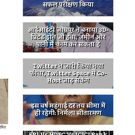
सफल परीक्षण किया
आईआईटी जोधपुर ने बनाया 3D-
प्रिंटेड ड्रोन जो हवा, जमीन और
पानी में काम कर सकता है
Twitter ने जारी किया नया
फीचर, Twitter Space में Co-
Host जोड़ सकेंगे
इस वर्ष महंगाई दर तय सीमा में
ही रहेगी: निर्मला सीतारमण
ोषित