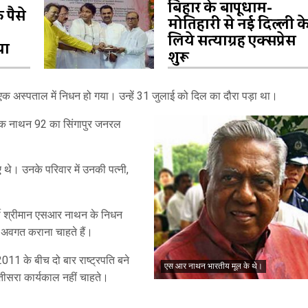
बिहार के बापूधाम-
 पैसे
मोतिहारी से नई दिल्ली क
लिये सत्याग्रह एक्सप्रेस
या
शुरू
एक अस्पताल में निधन हो गया। उन्हें 31 जुलाई को दिल का दौरा पड़ा था।
सेवक नाथन 92 का सिंगापुर जनरल
ए थे। उनके परिवार में उनकी पत्नी,
्मी श्रीमान एसआर नाथन के निधन
 अवगत कराना चाहते हैं।
011 के बीच दो बार राष्ट्रपति बने
एस आर नाथन भारतीय मूल के थे।
सरा कार्यकाल नहीं चाहते।