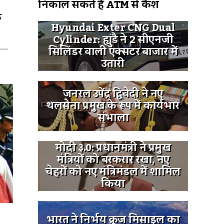
निकाल सकते हैं ATM से कैश
े
Hyundai Exter CNG Dual
Cylinder: ह्युंडै ने 2 सीएनजी
सिलिंडर वाली एक्सटर बाजार में
उतारी
जनरल उपेंद्र द्विवेदी ने नए
थलसेना प्रमुख के रूप में कार्यभार
संभाला
मोदी ३.0: प्रधानमंत्री ने प्रमुख
मंत्रियों को बरकरार रखा, नए
चेहरों को नए मंत्रिमंडल में शामिल
किया
भारत ने निर्भय क्रूज मिसाइल का