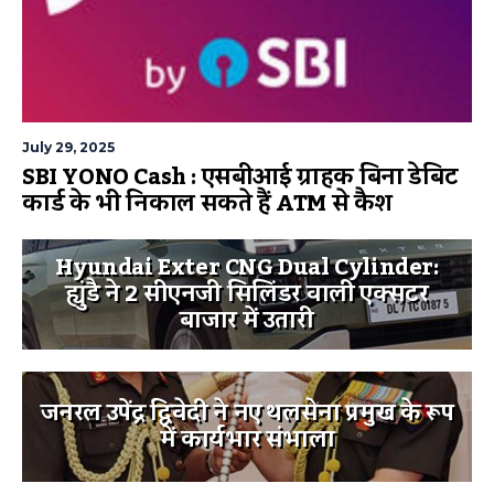
July 29, 2025
SBI YONO Cash : एसबीआई ग्राहक बिना डेबिट
कार्ड के भी निकाल सकते हैं ATM से कैश
Hyundai Exter CNG Dual Cylinder:
ह्युंडै ने 2 सीएनजी सिलिंडर वाली एक्सटर
बाजार में उतारी
जनरल उपेंद्र द्विवेदी ने नए थलसेना प्रमुख के रूप
में कार्यभार संभाला