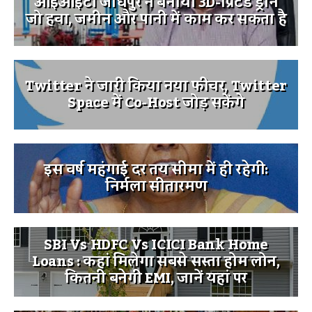
आईआईटी जोधपुर ने बनाया 3D-प्रिंटेड ड्रोन
जो हवा, जमीन और पानी में काम कर सकता है
Twitter ने जारी किया नया फीचर, Twitter
Space में Co-Host जोड़ सकेंगे
इस वर्ष महंगाई दर तय सीमा में ही रहेगी:
निर्मला सीतारमण
SBI Vs HDFC Vs ICICI Bank Home
Loans : कहां मिलेगा सबसे सस्ता होम लोन,
कितनी बनेगी EMI, जानें यहां पर