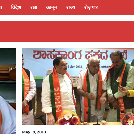
्त
विदेश
रक्षा
कानून
राज्य
रोज़गार
May 19, 2018