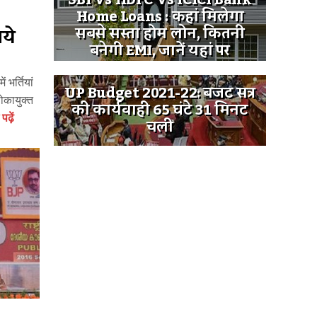
SBI Vs HDFC Vs ICICI Bank
Home Loans : कहां मिलेगा
िये
सबसे सस्ता होम लोन, कितनी
बनेगी EMI, जानें यहां पर
 भर्तियां
UP Budget 2021-22: बजट सत्र
लोकायुक्त
की कार्यवाही 65 घंटे 31 मिनट
ढ़ें
चली