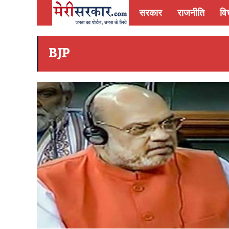
सरकार
राजनीति
वित
BJP