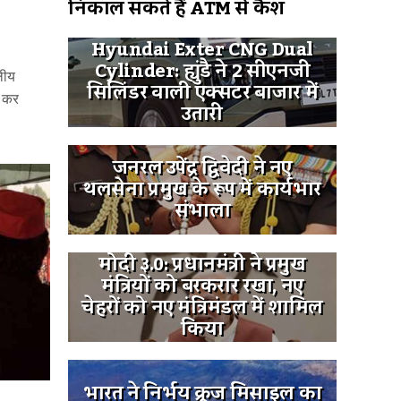
निकाल सकते हैं ATM से कैश
Hyundai Exter CNG Dual
Cylinder: ह्युंडै ने 2 सीएनजी
लीय
सिलिंडर वाली एक्सटर बाजार में
छ कर
उतारी
जनरल उपेंद्र द्विवेदी ने नए
थलसेना प्रमुख के रूप में कार्यभार
संभाला
मोदी ३.0: प्रधानमंत्री ने प्रमुख
मंत्रियों को बरकरार रखा, नए
चेहरों को नए मंत्रिमंडल में शामिल
किया
भारत ने निर्भय क्रूज मिसाइल का