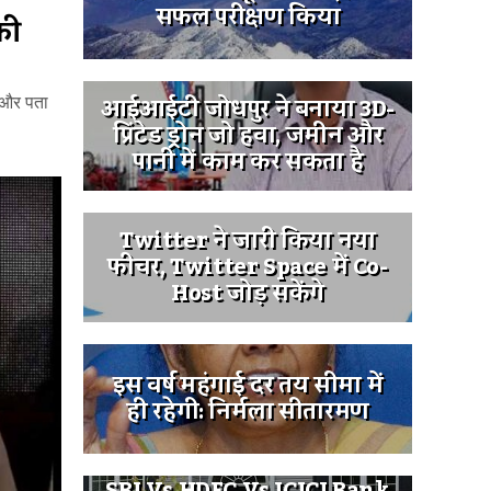
सफल परीक्षण किया
की
आईआईटी जोधपुर ने बनाया 3D-
 और पता
प्रिंटेड ड्रोन जो हवा, जमीन और
पानी में काम कर सकता है
Twitter ने जारी किया नया
फीचर, Twitter Space में Co-
Host जोड़ सकेंगे
इस वर्ष महंगाई दर तय सीमा में
ही रहेगी: निर्मला सीतारमण