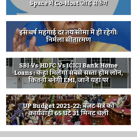
Space में Co-Host जोड़ सकेंगे
इस वर्ष महंगाई दर तय सीमा में ही रहेगी:
निर्मला सीतारमण
SBI Vs HDFC Vs ICICI Bank Home
Loans : कहां मिलेगा सबसे सस्ता होम लोन,
कितनी बनेगी EMI, जानें यहां पर
UP Budget 2021-22: बजट सत्र की
कार्यवाही 65 घंटे 31 मिनट चली