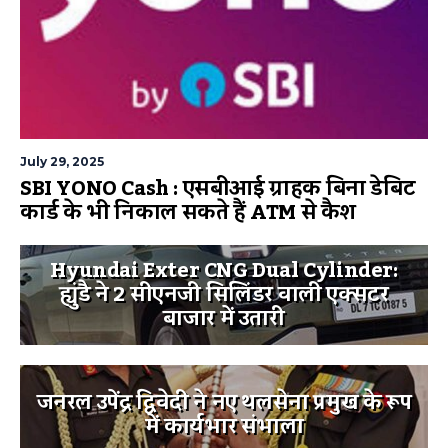
July 29, 2025
SBI YONO Cash : एसबीआई ग्राहक बिना डेबिट
कार्ड के भी निकाल सकते हैं ATM से कैश
Hyundai Exter CNG Dual Cylinder:
ह्युंडै ने 2 सीएनजी सिलिंडर वाली एक्सटर
बाजार में उतारी
जनरल उपेंद्र द्विवेदी ने नए थलसेना प्रमुख के रूप
में कार्यभार संभाला