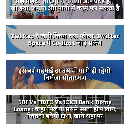
आईआईटी जोधपुर ने बनाया 3D-प्रिंटेड ड्रोन
जो हवा, जमीन और पानी में काम कर सकता है
Twitter ने जारी किया नया फीचर, Twitter
Space में Co-Host जोड़ सकेंगे
इस वर्ष महंगाई दर तय सीमा में ही रहेगी:
निर्मला सीतारमण
SBI Vs HDFC Vs ICICI Bank Home
Loans : कहां मिलेगा सबसे सस्ता होम लोन,
कितनी बनेगी EMI, जानें यहां पर