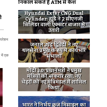
निकाल सकते हैं ATM से कैश
Hyundai Exter CNG Dual
ी
Cylinder: ह्युंडै ने 2 सीएनजी
सिलिंडर वाली एक्सटर बाजार में
उतारी
ऑपरेशन
जनरल उपेंद्र द्विवेदी ने नए
थलसेना प्रमुख के रूप में कार्यभार
संभाला
 में एक
मोदी ३.0: प्रधानमंत्री ने प्रमुख
मंत्रियों को बरकरार रखा, नए
चेहरों को नए मंत्रिमंडल में शामिल
किया
भारत ने निर्भय क्रूज मिसाइल का