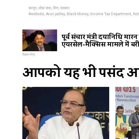
कानून
,
लोक सभा
,
वित्त
,
सरकार
#website
,
Arun jaitley
,
Black Money
,
Income Tax Department
,
Not
पूर्व संचार मंत्री दयानिधि मार
एयरसेल-मैक्सिस मामले में बर
पिछला पोस्ट
आपको यह भी पसंद आ 