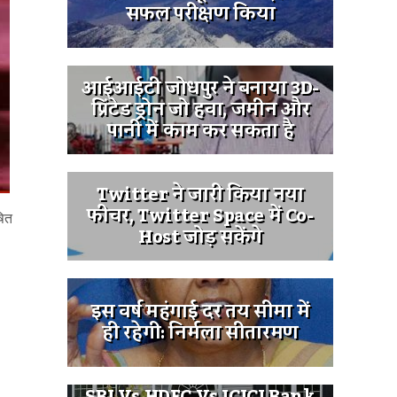
सफल परीक्षण किया
आईआईटी जोधपुर ने बनाया 3D-
प्रिंटेड ड्रोन जो हवा, जमीन और
पानी में काम कर सकता है
Twitter ने जारी किया नया
फीचर, Twitter Space में Co-
षित
Host जोड़ सकेंगे
इस वर्ष महंगाई दर तय सीमा में
ही रहेगी: निर्मला सीतारमण