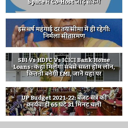
Space में Co-Host जोड़ सकेंगे
इस वर्ष महंगाई दर तय सीमा में ही रहेगी:
निर्मला सीतारमण
SBI Vs HDFC Vs ICICI Bank Home
Loans : कहां मिलेगा सबसे सस्ता होम लोन,
कितनी बनेगी EMI, जानें यहां पर
UP Budget 2021-22: बजट सत्र की
कार्यवाही 65 घंटे 31 मिनट चली