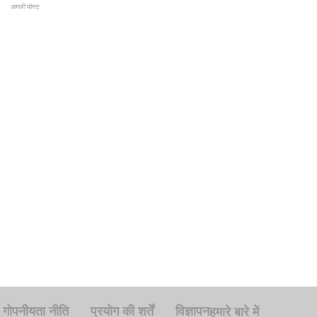
अगली पोस्ट
गोपनीयता नीति
प्रयोग की शर्तें
विज्ञापन
हमारे बारे में