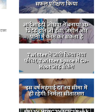
सफल परीक्षण किया
आईआईटी जोधपुर ने बनाया 3D-
प्रिंटेड ड्रोन जो हवा, जमीन और
 झटका
पानी में काम कर सकता है
Twitter ने जारी किया नया
फीचर, Twitter Space में Co-
Host जोड़ सकेंगे
इस वर्ष महंगाई दर तय सीमा में
ही रहेगी: निर्मला सीतारमण