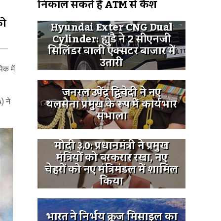
निकाल सकते हैं ATM से कैश
को
Hyundai Exter CNG Dual
Cylinder: ह्युंडै ने 2 सीएनजी
सिलिंडर वाली एक्सटर बाजार में
उतारी
क में
जनरल उपेंद्र द्विवेदी ने नए
थलसेना प्रमुख के रूप में कार्यभार
) ने
संभाला
मोदी ३.0: प्रधानमंत्री ने प्रमुख
मंत्रियों को बरकरार रखा, नए
चेहरों को नए मंत्रिमंडल में शामिल
किया
भारत ने निर्भय क्रूज मिसाइल का