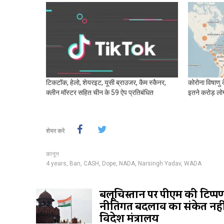
टिकटॉक, हेलो, शेयरइट, यूसी ब्राउजर, कैम स्कैनर,
कोरोना विषाणु क
क्लीन मॉस्टर सहित चीन के 59 ऐप प्रतिबंधित
इतने करोड़ लोग घ
शेयर करे
कानून
4 years
,
Ban
,
CASH
,
Dope
,
NADA
,
Narsingh Yadav
,
WADA
बलूचिस्तान पर पीएम की टिप्प
नीतिगत बदलाव का संकेत नहीं
विदेश मंत्रालय